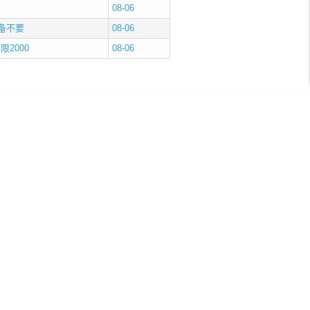
08-06
设备不要
08-06
2000
08-06